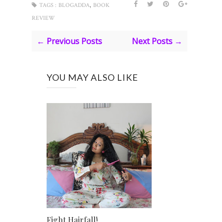
,
TAGS :
BLOGADDA
BOOK
REVIEW
← Previous Posts
Next Posts →
YOU MAY ALSO LIKE
Fight Hairfall!